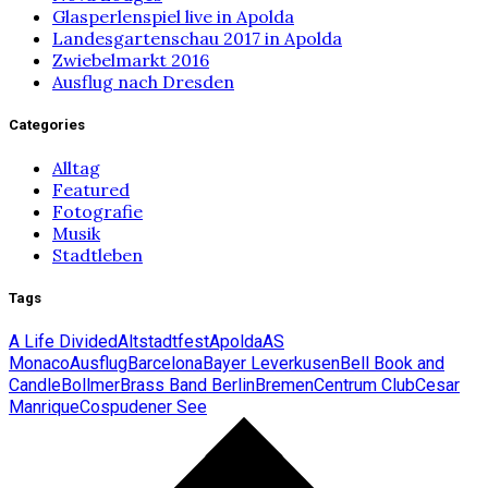
Glasperlenspiel live in Apolda
Landesgartenschau 2017 in Apolda
Zwiebelmarkt 2016
Ausflug nach Dresden
Categories
Alltag
Featured
Fotografie
Musik
Stadtleben
Tags
A Life Divided
Altstadtfest
Apolda
AS
Monaco
Ausflug
Barcelona
Bayer Leverkusen
Bell Book and
Candle
Bollmer
Brass Band Berlin
Bremen
Centrum Club
Cesar
Manrique
Cospudener See