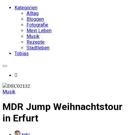
Kategorien
Alltag
Bloggen
Fotografie
Mein Leben
Musik
Rezepte
Stadtleben
Tobias
Musik
MDR Jump Weihnachtstour
in Erfurt
tobi