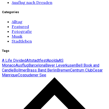
Ausflug nach Dresden
Categories
Alltag
Featured
Fotografie
Musik
Stadtleben
Tags
A Life Divided
Altstadtfest
Apolda
AS
Monaco
Ausflug
Barcelona
Bayer Leverkusen
Bell Book and
Candle
Bollmer
Brass Band Berlin
Bremen
Centrum Club
Cesar
Manrique
Cospudener See