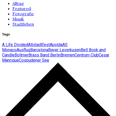
Alltag
Featured
Fotografie
Musik
Stadtleben
Tags
A Life Divided
Altstadtfest
Apolda
AS
Monaco
Ausflug
Barcelona
Bayer Leverkusen
Bell Book and
Candle
Bollmer
Brass Band Berlin
Bremen
Centrum Club
Cesar
Manrique
Cospudener See