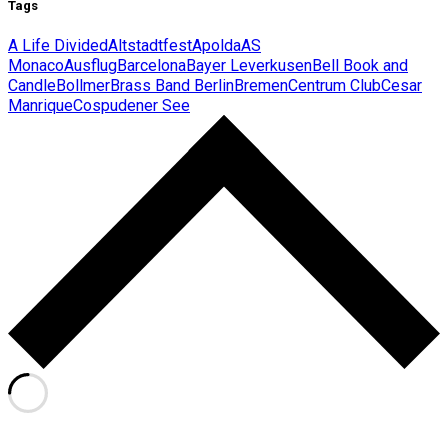
Tags
A Life Divided
Altstadtfest
Apolda
AS
Monaco
Ausflug
Barcelona
Bayer Leverkusen
Bell Book and
Candle
Bollmer
Brass Band Berlin
Bremen
Centrum Club
Cesar
Manrique
Cospudener See