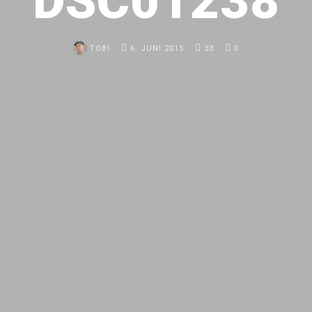
DSC01238
TOBI
6. JUNI 2015
33
0