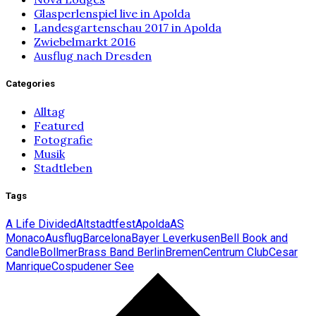
Glasperlenspiel live in Apolda
Landesgartenschau 2017 in Apolda
Zwiebelmarkt 2016
Ausflug nach Dresden
Categories
Alltag
Featured
Fotografie
Musik
Stadtleben
Tags
A Life Divided
Altstadtfest
Apolda
AS
Monaco
Ausflug
Barcelona
Bayer Leverkusen
Bell Book and
Candle
Bollmer
Brass Band Berlin
Bremen
Centrum Club
Cesar
Manrique
Cospudener See