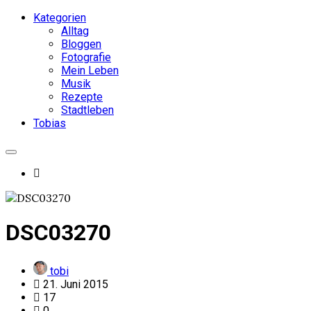
Kategorien
Alltag
Bloggen
Fotografie
Mein Leben
Musik
Rezepte
Stadtleben
Tobias
DSC03270
tobi
21. Juni 2015
17
0