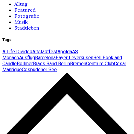
Alltag
Featured
Fotografie
Musik
Stadtleben
Tags
A Life Divided
Altstadtfest
Apolda
AS
Monaco
Ausflug
Barcelona
Bayer Leverkusen
Bell Book and
Candle
Bollmer
Brass Band Berlin
Bremen
Centrum Club
Cesar
Manrique
Cospudener See