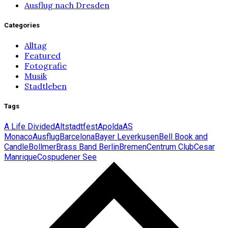
Ausflug nach Dresden
Categories
Alltag
Featured
Fotografie
Musik
Stadtleben
Tags
A Life Divided
Altstadtfest
Apolda
AS
Monaco
Ausflug
Barcelona
Bayer Leverkusen
Bell Book and
Candle
Bollmer
Brass Band Berlin
Bremen
Centrum Club
Cesar
Manrique
Cospudener See