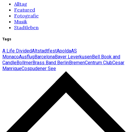
Alltag
Featured
Fotografie
Musik
Stadtleben
Tags
A Life Divided
Altstadtfest
Apolda
AS
Monaco
Ausflug
Barcelona
Bayer Leverkusen
Bell Book and
Candle
Bollmer
Brass Band Berlin
Bremen
Centrum Club
Cesar
Manrique
Cospudener See