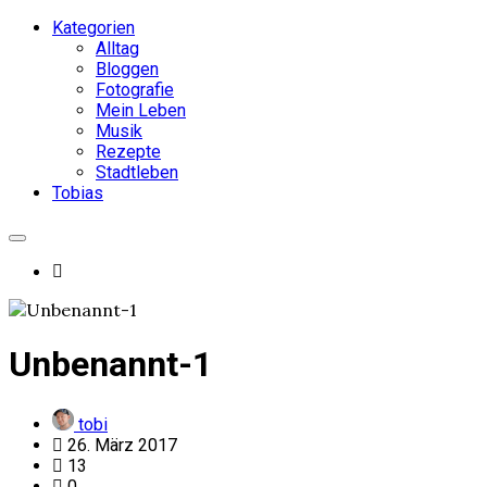
Kategorien
Alltag
Bloggen
Fotografie
Mein Leben
Musik
Rezepte
Stadtleben
Tobias
Unbenannt-1
tobi
26. März 2017
13
0