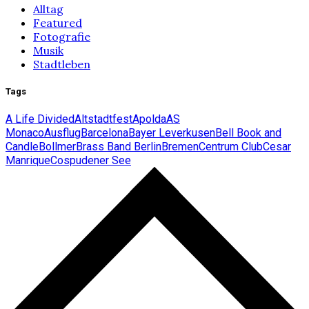
Alltag
Featured
Fotografie
Musik
Stadtleben
Tags
A Life Divided
Altstadtfest
Apolda
AS
Monaco
Ausflug
Barcelona
Bayer Leverkusen
Bell Book and
Candle
Bollmer
Brass Band Berlin
Bremen
Centrum Club
Cesar
Manrique
Cospudener See