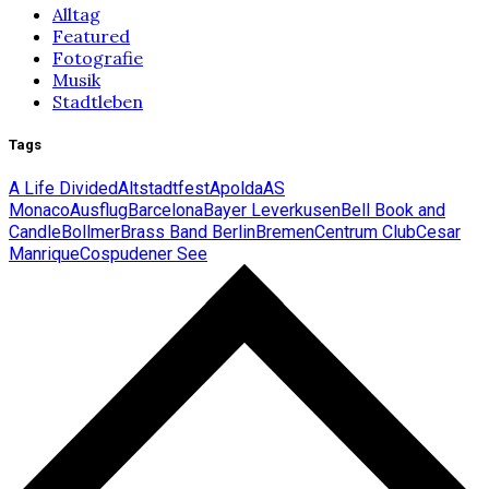
Alltag
Featured
Fotografie
Musik
Stadtleben
Tags
A Life Divided
Altstadtfest
Apolda
AS
Monaco
Ausflug
Barcelona
Bayer Leverkusen
Bell Book and
Candle
Bollmer
Brass Band Berlin
Bremen
Centrum Club
Cesar
Manrique
Cospudener See