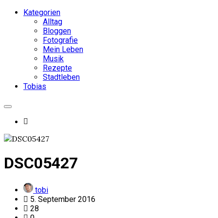
Kategorien
Alltag
Bloggen
Fotografie
Mein Leben
Musik
Rezepte
Stadtleben
Tobias
DSC05427
tobi
5. September 2016
28
0