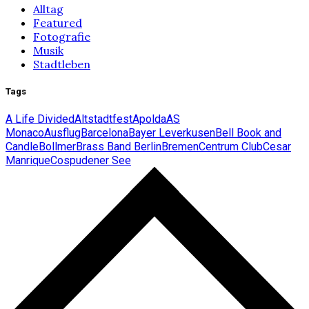
Alltag
Featured
Fotografie
Musik
Stadtleben
Tags
A Life Divided
Altstadtfest
Apolda
AS
Monaco
Ausflug
Barcelona
Bayer Leverkusen
Bell Book and
Candle
Bollmer
Brass Band Berlin
Bremen
Centrum Club
Cesar
Manrique
Cospudener See