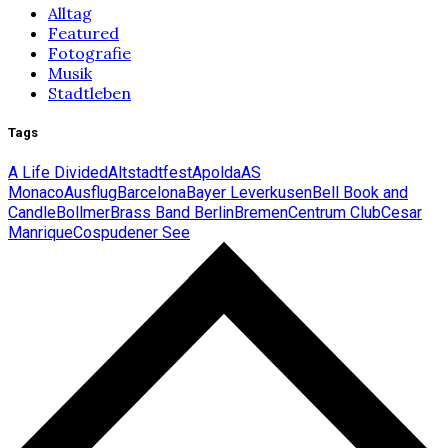
Alltag
Featured
Fotografie
Musik
Stadtleben
Tags
A Life Divided
Altstadtfest
Apolda
AS
Monaco
Ausflug
Barcelona
Bayer Leverkusen
Bell Book and
Candle
Bollmer
Brass Band Berlin
Bremen
Centrum Club
Cesar
Manrique
Cospudener See