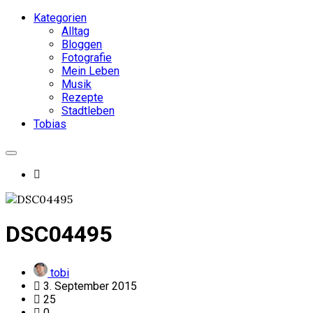
Kategorien
Alltag
Bloggen
Fotografie
Mein Leben
Musik
Rezepte
Stadtleben
Tobias
DSC04495
tobi
3. September 2015
25
0