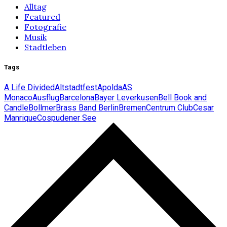
Alltag
Featured
Fotografie
Musik
Stadtleben
Tags
A Life Divided
Altstadtfest
Apolda
AS
Monaco
Ausflug
Barcelona
Bayer Leverkusen
Bell Book and
Candle
Bollmer
Brass Band Berlin
Bremen
Centrum Club
Cesar
Manrique
Cospudener See