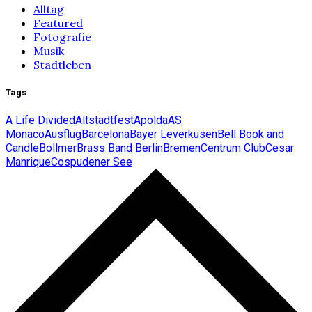
Alltag
Featured
Fotografie
Musik
Stadtleben
Tags
A Life Divided
Altstadtfest
Apolda
AS
Monaco
Ausflug
Barcelona
Bayer Leverkusen
Bell Book and
Candle
Bollmer
Brass Band Berlin
Bremen
Centrum Club
Cesar
Manrique
Cospudener See