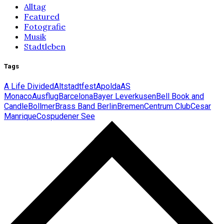
Alltag
Featured
Fotografie
Musik
Stadtleben
Tags
A Life Divided
Altstadtfest
Apolda
AS
Monaco
Ausflug
Barcelona
Bayer Leverkusen
Bell Book and
Candle
Bollmer
Brass Band Berlin
Bremen
Centrum Club
Cesar
Manrique
Cospudener See