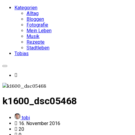
Kategorien
Alltag
Bloggen
Fotografie
Mein Leben
Musik
Rezepte
Stadtleben
Tobias
k1600_dsc05468
tobi
16. November 2016
20
0