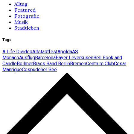
Alltag
Featured
Fotografie
Musik
Stadtleben
Tags
A Life Divided
Altstadtfest
Apolda
AS
Monaco
Ausflug
Barcelona
Bayer Leverkusen
Bell Book and
Candle
Bollmer
Brass Band Berlin
Bremen
Centrum Club
Cesar
Manrique
Cospudener See