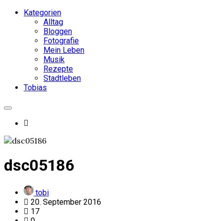
Kategorien
Alltag
Bloggen
Fotografie
Mein Leben
Musik
Rezepte
Stadtleben
Tobias
dsc05186
tobi
20. September 2016
17
0