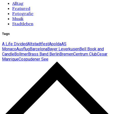
Alltag
Featured
Fotografie
Musik
Stadtleben
Tags
A Life Divided
Altstadtfest
Apolda
AS
Monaco
Ausflug
Barcelona
Bayer Leverkusen
Bell Book and
Candle
Bollmer
Brass Band Berlin
Bremen
Centrum Club
Cesar
Manrique
Cospudener See